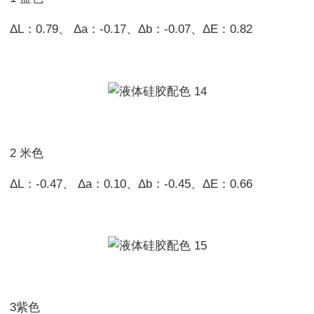
ΔL：0.79、 Δa：-0.17、Δb：-0.07、ΔE：0.82
2 米色
ΔL：-0.47、 Δa：0.10、Δb：-0.45、ΔE：0.66
3紫色