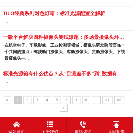
TILO经典系列对色灯箱：标准光源配置全解析
...
一款平台解决四种摄像头测试难题：多场景摄像头环境模拟平台
在航空电子、车载影像、工业检测等领域，摄像头研发阶段面临一
个共同的痛点：驾驶舱门摄像头、客舱摄像头、货舱摄像头、下视
景摄像头—...
标准光源箱有什么优点？从“目测差不多”到“数据有依据”
...
«
1
2
3
4
5
6
7
8
...
87
88
»
网站首页
关于我们
电话咨询
返回顶部