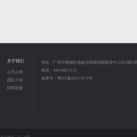
关于我们
地址：广州市增城区低碳总部园智能制造中心B33栋6
电话：400-888-5135
公司介绍
备案号：
粤ICP备08127874号
团队介绍
招商加盟