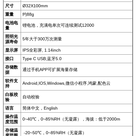
尺寸
Ø32X100mm
重量
约88g
电池电
锂电池，充满电单次可连续测试12000
量
照明光
5年大于300万次测量
源寿命
显示屏
IPS全彩屏, 1.14inch
接口
Type C USB;蓝牙5.0
存储数
通过手机APP可扩展海量存储
据
软件支
Android,IOS,Windows,微信小程序,鸿蒙,配色云
持
白板校
自动校验
验
语言
简体中文，English
操作温
0~40℃，0~85%RH（无凝露），海拔：低于2000m
度范围
存储温
-20~50℃，0~85%RH（无凝露）
度范围