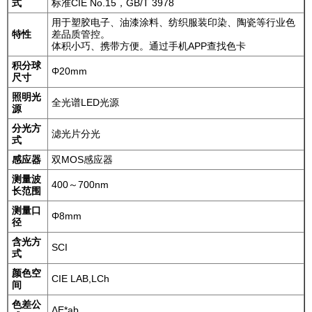
式
标准CIE No.15，GB/T 3978
用于塑胶电子、油漆涂料、纺织服装印染、陶瓷等行业色
特性
差品质管控。
体积小巧、携带方便。通过手机APP查找色卡
积分球
Φ20mm
尺寸
照明光
全光谱LED光源
源
分光方
滤光片分光
式
感应器
双MOS感应器
测量波
400～700nm
长范围
测量口
Φ8mm
径
含光方
SCI
式
颜色空
CIE LAB,LCh
间
色差公
ΔE*ab