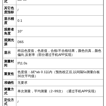
式
其它色
/
度指标
显示精
0.1
度
观察者
10°
角度
观测光
D65
源
样品色度值，色差值，合格/不合格结果，颜色仿真，颜色
显示
偏向,反射率（部分通过手机APP实现）
测量时
约1.0s
间
色度值：ΔE*ab 0.1以内（预热校正后,以间隔5s测量白板
重复性
30次平均值）
准确性
无要求
测量方
单次测量，平均测量（2~99次）（通过手机APP实现）
式
定位方
/
式